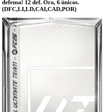
defensa! 12 def. Oro, 6 únicos.
(DFC,LI,LD,CAI,CAD,POR)