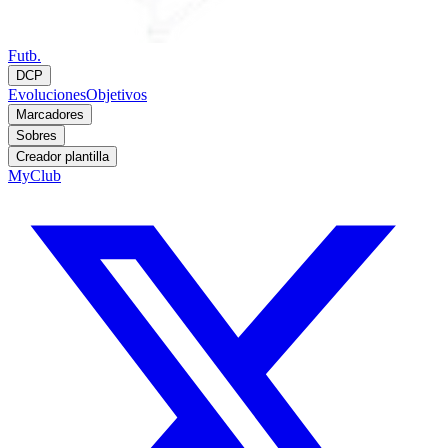
Futb.
DCP
Evoluciones
Objetivos
Marcadores
Sobres
Creador plantilla
MyClub