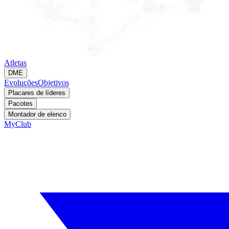
Atletas
DME
Evoluções
Objetivos
Placares de líderes
Pacotes
Montador de elenco
MyClub