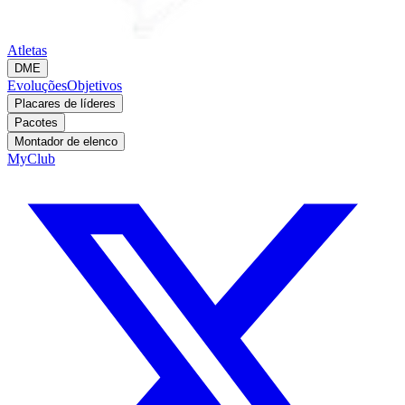
Atletas
DME
Evoluções
Objetivos
Placares de líderes
Pacotes
Montador de elenco
MyClub