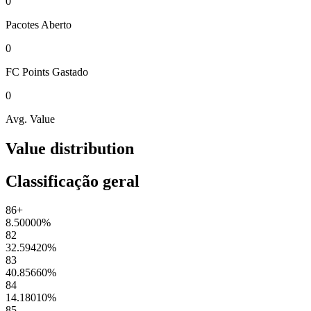
0
Pacotes
Aberto
0
FC Points
Gastado
0
Avg. Value
Value distribution
Classificação geral
86+
8.50000
%
82
32.59420
%
83
40.85660
%
84
14.18010
%
85