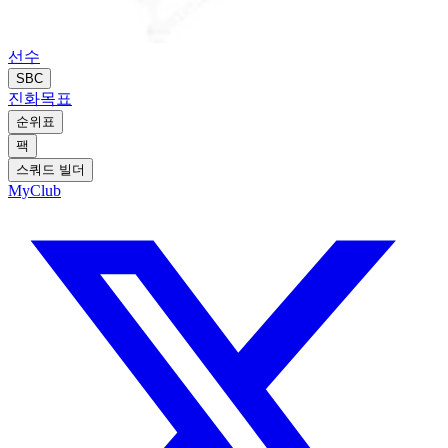
선수
SBC
진화
목표
순위표
팩
스쿼드 빌더
MyClub