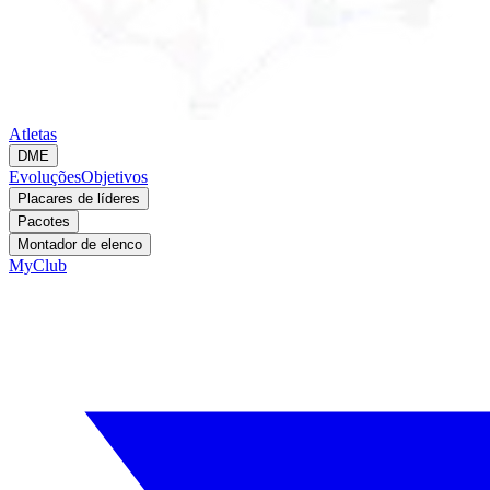
Atletas
DME
Evoluções
Objetivos
Placares de líderes
Pacotes
Montador de elenco
MyClub