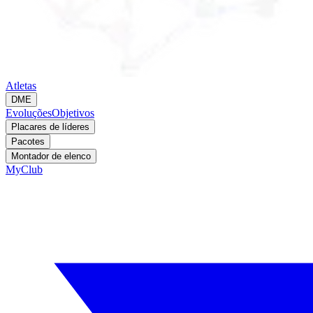
Atletas
DME
Evoluções
Objetivos
Placares de líderes
Pacotes
Montador de elenco
MyClub