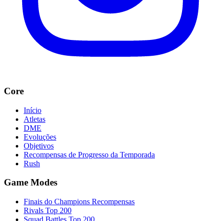
Core
Início
Atletas
DME
Evoluções
Objetivos
Recompensas de Progresso da Temporada
Rush
Game Modes
Finais do Champions Recompensas
Rivals Top 200
Squad Battles Top 200