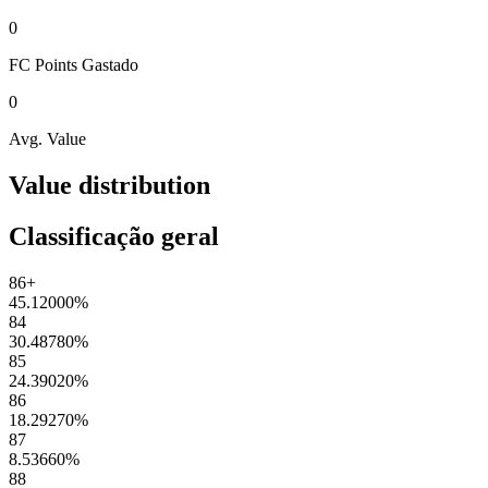
0
FC Points
Gastado
0
Avg. Value
Value distribution
Classificação geral
86+
45.12000
%
84
30.48780
%
85
24.39020
%
86
18.29270
%
87
8.53660
%
88