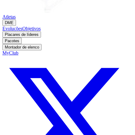
Atletas
DME
Evoluções
Objetivos
Placares de líderes
Pacotes
Montador de elenco
MyClub