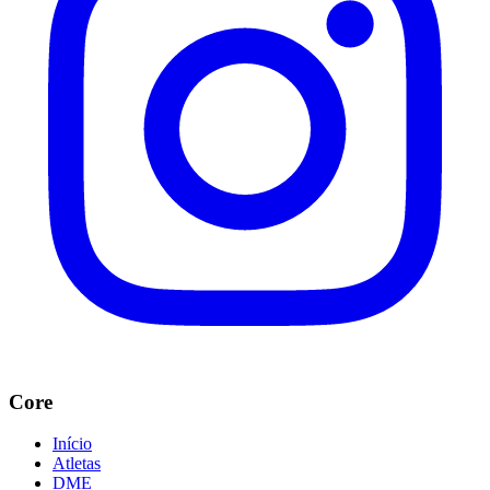
Core
Início
Atletas
DME