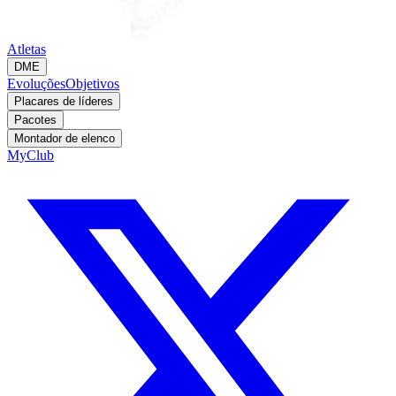
Atletas
DME
Evoluções
Objetivos
Placares de líderes
Pacotes
Montador de elenco
MyClub