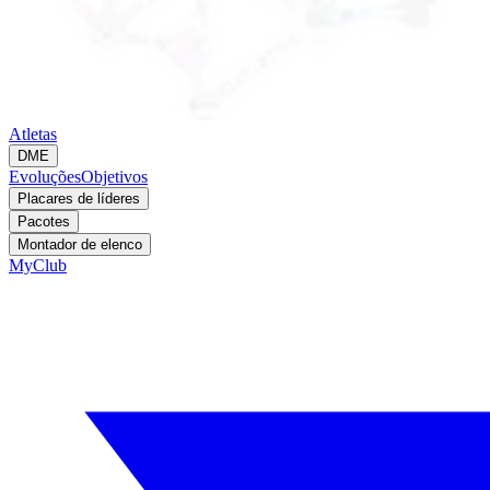
Atletas
DME
Evoluções
Objetivos
Placares de líderes
Pacotes
Montador de elenco
MyClub