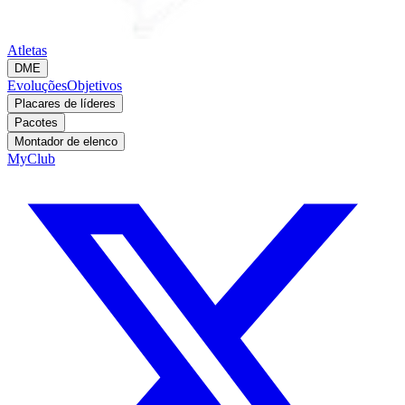
Atletas
DME
Evoluções
Objetivos
Placares de líderes
Pacotes
Montador de elenco
MyClub