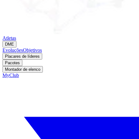
Atletas
DME
Evoluções
Objetivos
Placares de líderes
Pacotes
Montador de elenco
MyClub