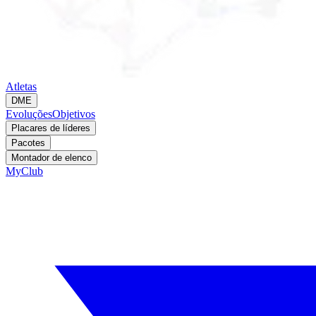
Atletas
DME
Evoluções
Objetivos
Placares de líderes
Pacotes
Montador de elenco
MyClub