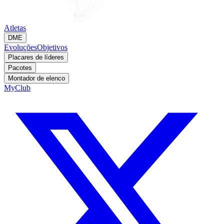
Atletas
DME
Evoluções
Objetivos
Placares de líderes
Pacotes
Montador de elenco
MyClub