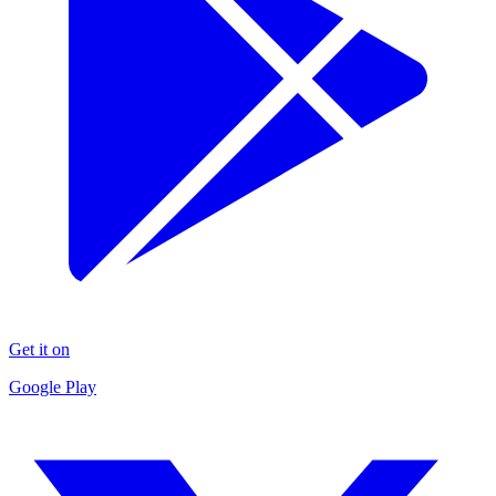
Get it on
Google Play