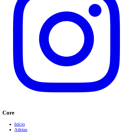
Core
Início
Atletas