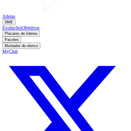
Atletas
DME
Evoluções
Objetivos
Placares de líderes
Pacotes
Montador de elenco
MyClub