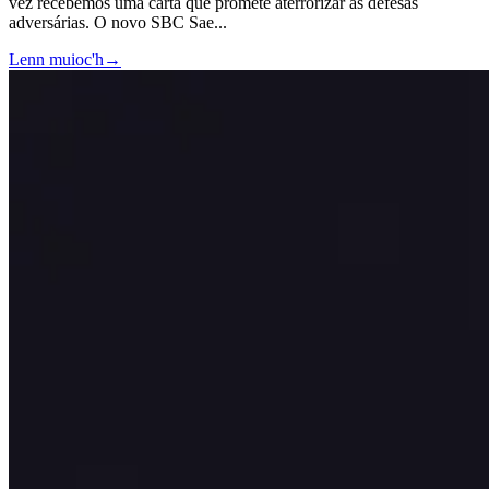
vez recebemos uma carta que promete aterrorizar as defesas
adversárias. O novo SBC Sae
...
Lenn muioc'h
→