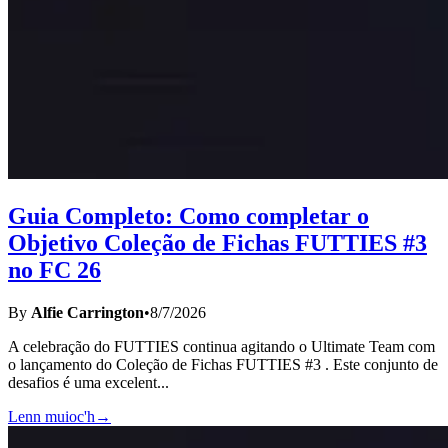
Guia Completo: Como completar o
Objetivo Coleção de Fichas FUTTIES #3
no FC 26
By
Alfie Carrington
•
8/7/2026
A celebração do FUTTIES continua agitando o Ultimate Team com
o lançamento do Coleção de Fichas FUTTIES #3 . Este conjunto de
desafios é uma excelent
...
Lenn muioc'h
→