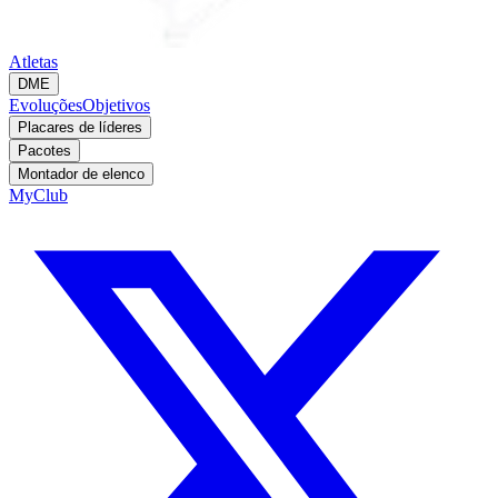
Atletas
DME
Evoluções
Objetivos
Placares de líderes
Pacotes
Montador de elenco
MyClub