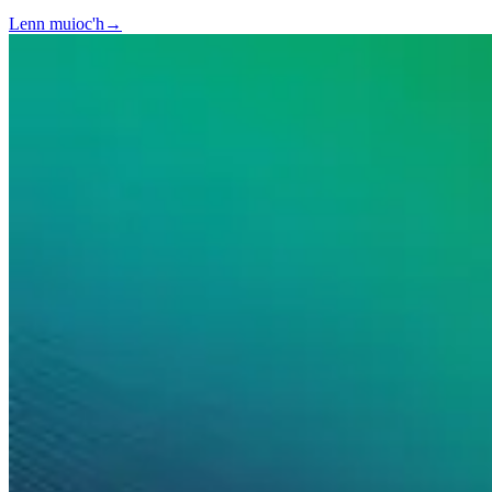
Lenn muioc'h
→