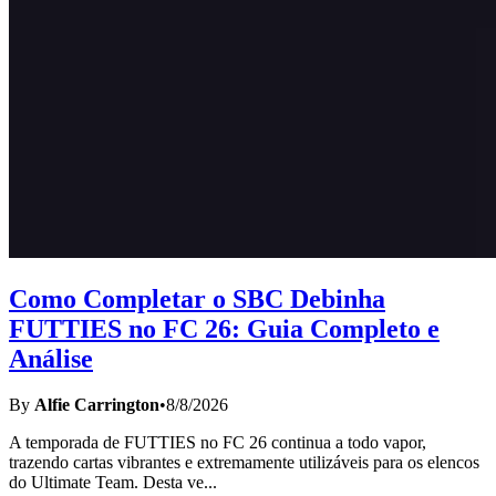
Como Completar o SBC Debinha
FUTTIES no FC 26: Guia Completo e
Análise
By
Alfie Carrington
•
8/8/2026
A temporada de FUTTIES no FC 26 continua a todo vapor,
trazendo cartas vibrantes e extremamente utilizáveis para os elencos
do Ultimate Team. Desta ve
...