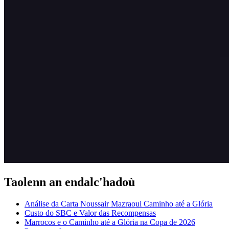
Taolenn an endalc'hadoù
Análise da Carta Noussair Mazraoui Caminho até a Glória
Custo do SBC e Valor das Recompensas
Marrocos e o Caminho até a Glória na Copa de 2026