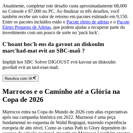
Atualmente, completar este desafio custa aproximadamente 68,000
no Console e 87,000 no PC. Ao finalizar os três desafios, você
também recebe um valor de retorno em pacotes estimado em 9,150.
Entre os pacotes incluídos estão o
Pacote eletro de atletas
e o
Pacote
Eletro Pequeno de Atletas
, que podem ajudar a recuperar parte do
investimento com um pouco de sorte no 'pack luck'.
C'hoant hoc'h eus da gavout an diskoulm
marc'had-mat evit an SBC-mañ ?
Implijit hor SBC Solver DIGOUST evit kavout an diskoulm
gwellañ evit an taol-esae-mañ.
Resolva com IA
Marrocos e o Caminho até a Glória na
Copa de 2026
Marrocos entra na Copa do Mundo de 2026 com altas expectativas
após sua campanha histórica em 2022. Mazraoui é uma peça
fundamental no esquema de Walid Regragui, trazendo experiência
europeia de alto nível. Como as cartas Path to Glory dependem do