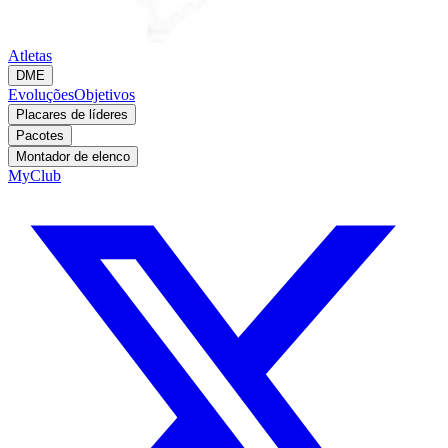
Atletas
DME
Evoluções
Objetivos
Placares de líderes
Pacotes
Montador de elenco
MyClub