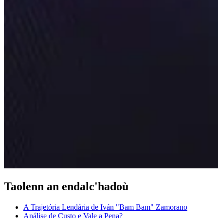
Taolenn an endalc'hadoù
A Trajetória Lendária de Iván "Bam Bam" Zamorano
Análise de Custo e Vale a Pena?