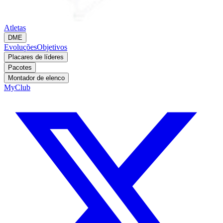
Atletas
DME
Evoluções
Objetivos
Placares de líderes
Pacotes
Montador de elenco
MyClub