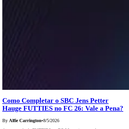
Como Completar o SBC Jens Petter
Hauge FUTTIES no FC 26: Vale a Pena?
By
Alfie Carrington
•
8/5/2026