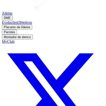
Atletas
DME
Evoluções
Objetivos
Placares de líderes
Pacotes
Montador de elenco
MyClub