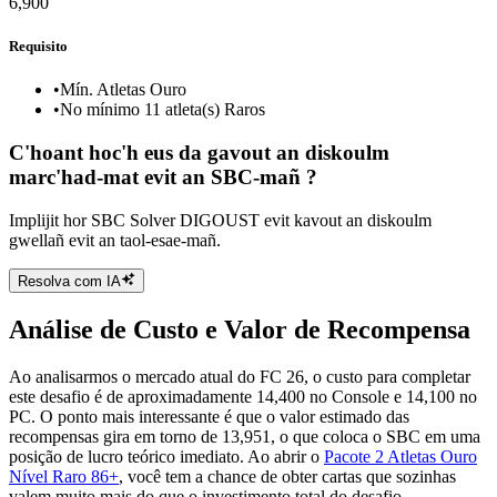
6,900
Requisito
•
Mín. Atletas Ouro
•
No mínimo 11 atleta(s) Raros
C'hoant hoc'h eus da gavout an diskoulm
marc'had-mat evit an SBC-mañ ?
Implijit hor SBC Solver DIGOUST evit kavout an diskoulm
gwellañ evit an taol-esae-mañ.
Resolva com IA
Análise de Custo e Valor de Recompensa
Ao analisarmos o mercado atual do FC 26, o custo para completar
este desafio é de aproximadamente 14,400 no Console e 14,100 no
PC. O ponto mais interessante é que o valor estimado das
recompensas gira em torno de 13,951, o que coloca o SBC em uma
posição de lucro teórico imediato. Ao abrir o
Pacote 2 Atletas Ouro
Nível Raro 86+
, você tem a chance de obter cartas que sozinhas
valem muito mais do que o investimento total do desafio.