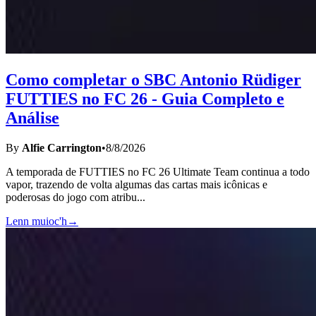
Como completar o SBC Antonio Rüdiger
FUTTIES no FC 26 - Guia Completo e
Análise
By
Alfie Carrington
•
8/8/2026
A temporada de FUTTIES no FC 26 Ultimate Team continua a todo
vapor, trazendo de volta algumas das cartas mais icônicas e
poderosas do jogo com atribu
...
Lenn muioc'h
→