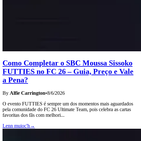
Como Completar o SBC Moussa Sissoko
FUTTIES no FC 26 – Guia, Preço e Vale
a Pena?
By
Alfie Carrington
•
8/6/2026
O evento FUTTIES é sempre um dos momentos mais aguardados
pela comunidade do FC 26 Ultimate Team, pois celebra as cartas
favoritas dos fãs com melhori
...
Lenn muioc'h
→