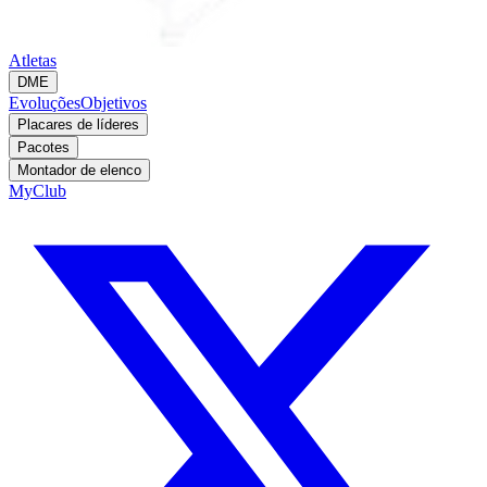
Atletas
DME
Evoluções
Objetivos
Placares de líderes
Pacotes
Montador de elenco
MyClub