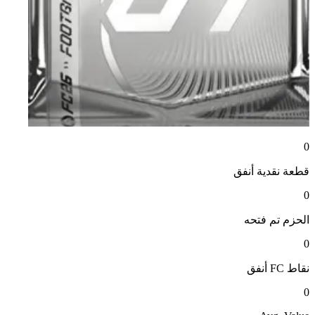
0
قطعة نقدية
أنفق
0
الحزم
تم فتحه
0
نقاط FC
أنفق
0