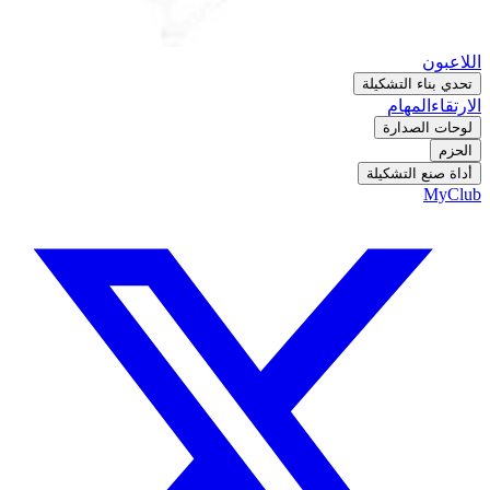
اللاعبون
تحدي بناء التشكيلة
الارتقاء
المهام
لوحات الصدارة
الحزم
أداة صنع التشكيلة
MyClub