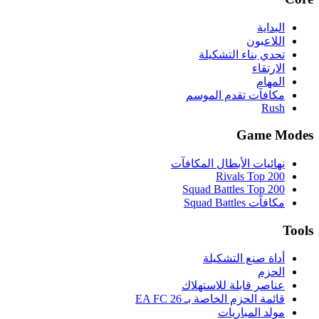
البداية
اللاعبون
تحدي بناء التشكيلة
الارتقاء
المهام
مكافآت تقدم الموسم
Rush
Game Modes
نهائيات الأبطال المكافآت
Rivals Top 200
Squad Battles Top 200
مكافآت Squad Battles
Tools
أداة صنع التشكيلة
الحزم
عناصر قابلة للاستهلاك
قائمة الحزم الخاصة بـ EA FC 26
مولد المباريات