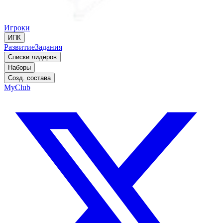
Игроки
ИПК
Развитие
Задания
Списки лидеров
Наборы
Созд. состава
MyClub