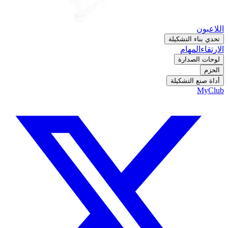
اللاعبون
تحدي بناء التشكيلة
الارتقاء
المهام
لوحات الصدارة
الحزم
أداة صنع التشكيلة
MyClub