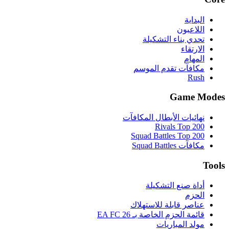
البداية
اللاعبون
تحدي بناء التشكيلة
الارتقاء
المهام
مكافآت تقدم الموسم
Rush
Game Modes
نهائيات الأبطال المكافآت
Rivals Top 200
Squad Battles Top 200
مكافآت Squad Battles
Tools
أداة صنع التشكيلة
الحزم
عناصر قابلة للاستهلاك
قائمة الحزم الخاصة بـ EA FC 26
مولد المباريات