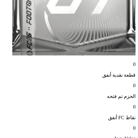
0
قطعة نقدية
أنفق
0
الحزم
تم فتحه
0
نقاط FC
أنفق
0