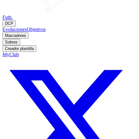
Futb.
DCP
Evoluciones
Objetivos
Marcadores
Sobres
Creador plantilla
MyClub