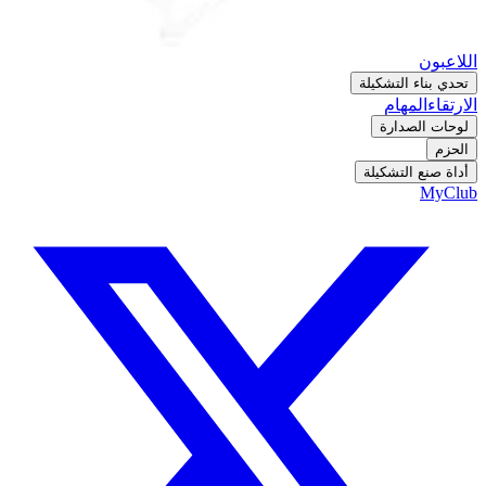
اللاعبون
تحدي بناء التشكيلة
الارتقاء
المهام
لوحات الصدارة
الحزم
أداة صنع التشكيلة
MyClub