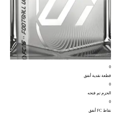
0
قطعة نقدية
أنفق
0
الحزم
تم فتحه
0
نقاط FC
أنفق