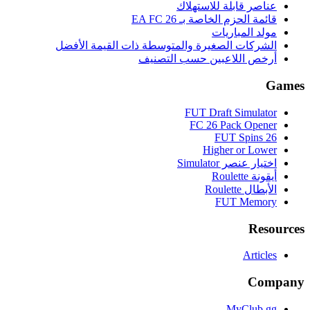
عناصر قابلة للاستهلاك
قائمة الحزم الخاصة بـ EA FC 26
مولد المباريات
الشركات الصغيرة والمتوسطة ذات القيمة الأفضل
أرخص اللاعبين حسب التصنيف
Games
FUT Draft Simulator
FC 26 Pack Opener
FUT Spins 26
Higher or Lower
اختيار عنصر Simulator
أيقونة Roulette
الأبطال Roulette
FUT Memory
Resources
Articles
Company
MyClub.gg