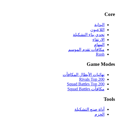
Core
البداية
اللاعبون
تحدي بناء التشكيلة
الارتقاء
المهام
مكافآت تقدم الموسم
Rush
Game Modes
نهائيات الأبطال المكافآت
Rivals Top 200
Squad Battles Top 200
مكافآت Squad Battles
Tools
أداة صنع التشكيلة
الحزم