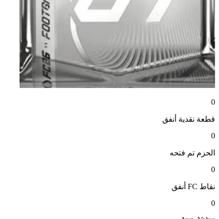
0
قطعة نقدية
أنفق
0
الحزم
تم فتحه
0
نقاط FC
أنفق
0