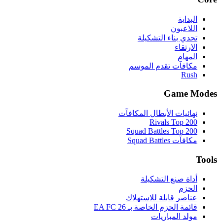
البداية
اللاعبون
تحدي بناء التشكيلة
الارتقاء
المهام
مكافآت تقدم الموسم
Rush
Game Modes
نهائيات الأبطال المكافآت
Rivals Top 200
Squad Battles Top 200
مكافآت Squad Battles
Tools
أداة صنع التشكيلة
الحزم
عناصر قابلة للاستهلاك
قائمة الحزم الخاصة بـ EA FC 26
مولد المباريات