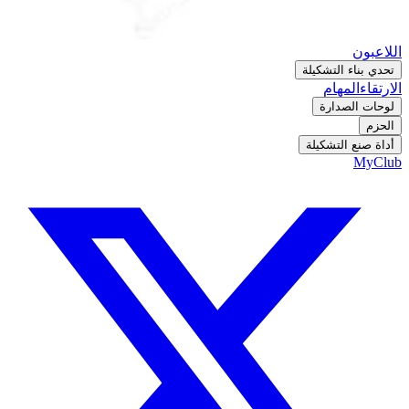
اللاعبون
تحدي بناء التشكيلة
الارتقاء
المهام
لوحات الصدارة
الحزم
أداة صنع التشكيلة
MyClub