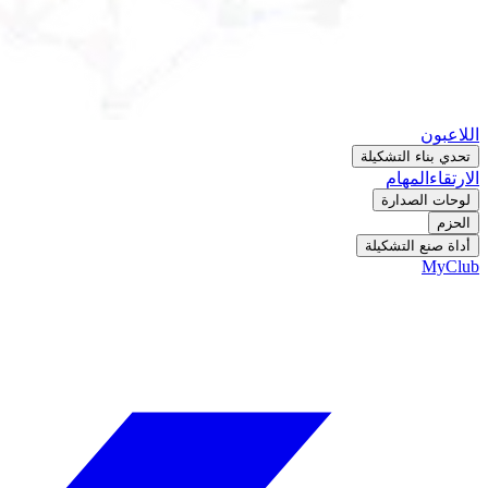
اللاعبون
تحدي بناء التشكيلة
الارتقاء
المهام
لوحات الصدارة
الحزم
أداة صنع التشكيلة
MyClub