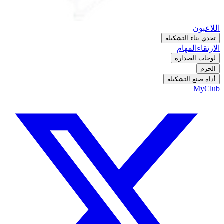
اللاعبون
تحدي بناء التشكيلة
الارتقاء
المهام
لوحات الصدارة
الحزم
أداة صنع التشكيلة
MyClub