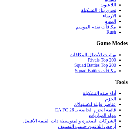
اللاعبون
تحدي بناء التشكيلة
الارتقاء
المهام
مكافآت تقدم الموسم
Rush
Game Modes
نهائيات الأبطال المكافآت
Rivals Top 200
Squad Battles Top 200
مكافآت Squad Battles
Tools
أداة صنع التشكيلة
الحزم
عناصر قابلة للاستهلاك
قائمة الحزم الخاصة بـ EA FC 26
مولد المباريات
الشركات الصغيرة والمتوسطة ذات القيمة الأفضل
أرخص اللاعبين حسب التصنيف