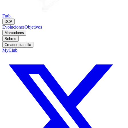
Futb.
DCP
Evoluciones
Objetivos
Marcadores
Sobres
Creador plantilla
MyClub