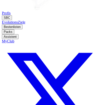
Profis
SBC
Evolutions
Ziele
Bestenlisten
Packs
Assistent
MyClub