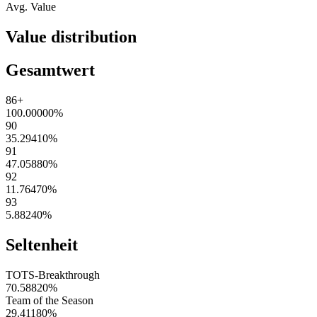
Avg. Value
Value distribution
Gesamtwert
86+
100.00000
%
90
35.29410
%
91
47.05880
%
92
11.76470
%
93
5.88240
%
Seltenheit
TOTS-Breakthrough
70.58820
%
Team of the Season
29.41180
%