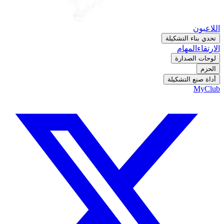
اللاعبون
تحدي بناء التشكيلة
الارتقاء
المهام
لوحات الصدارة
الحزم
أداة صنع التشكيلة
MyClub