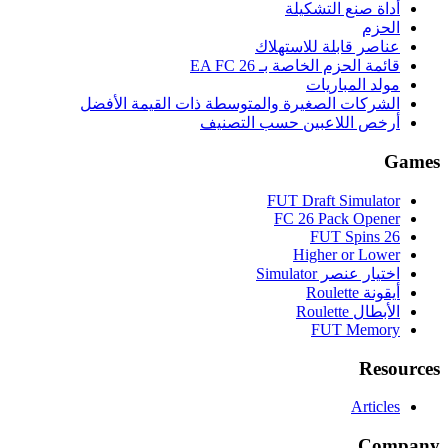
أداة صنع التشكيلة
الحزم
عناصر قابلة للاستهلاك
قائمة الحزم الخاصة بـ EA FC 26
مولد المباريات
الشركات الصغيرة والمتوسطة ذات القيمة الأفضل
أرخص اللاعبين حسب التصنيف
Games
FUT Draft Simulator
FC 26 Pack Opener
FUT Spins 26
Higher or Lower
اختيار عنصر Simulator
أيقونة Roulette
الأبطال Roulette
FUT Memory
Resources
Articles
Company