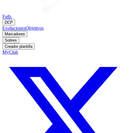
Futb.
DCP
Evoluciones
Objetivos
Marcadores
Sobres
Creador plantilla
MyClub