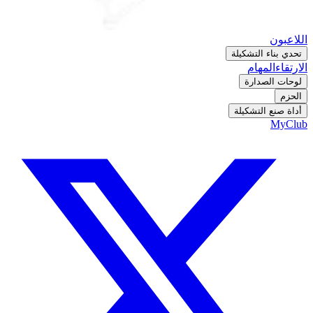
اللاعبون
تحدي بناء التشكيلة
الارتقاء
المهام
لوحات الصدارة
الحزم
أداة صنع التشكيلة
MyClub