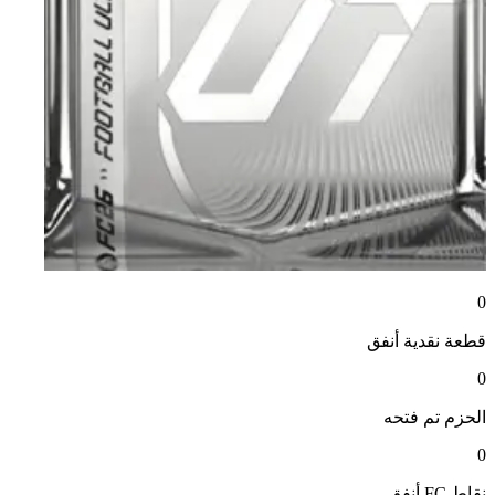
0
قطعة نقدية
أنفق
0
الحزم
تم فتحه
0
نقاط FC
أنفق