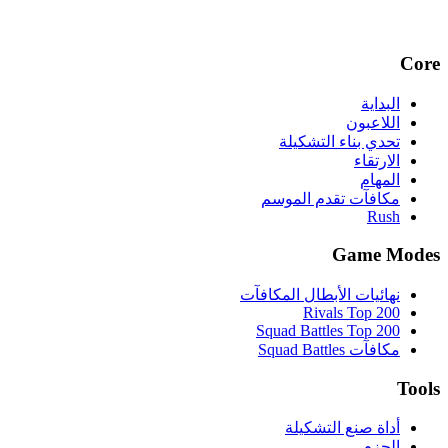
Core
البداية
اللاعبون
تحدي بناء التشكيلة
الارتقاء
المهام
مكافآت تقدم الموسم
Rush
Game Modes
نهائيات الأبطال المكافآت
Rivals Top 200
Squad Battles Top 200
مكافآت Squad Battles
Tools
أداة صنع التشكيلة
الحزم