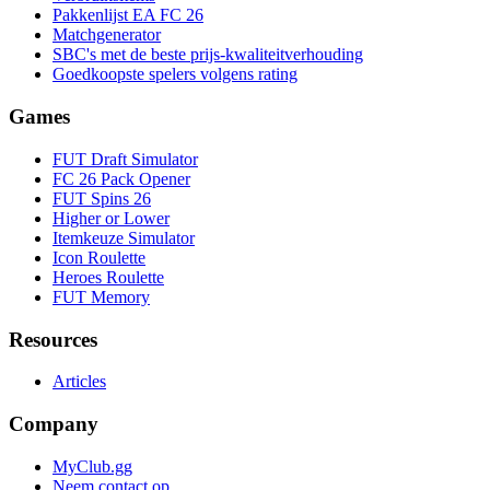
Pakkenlijst EA FC 26
Matchgenerator
SBC's met de beste prijs-kwaliteitverhouding
Goedkoopste spelers volgens rating
Games
FUT Draft Simulator
FC 26 Pack Opener
FUT Spins 26
Higher or Lower
Itemkeuze Simulator
Icon Roulette
Heroes Roulette
FUT Memory
Resources
Articles
Company
MyClub.gg
Neem contact op