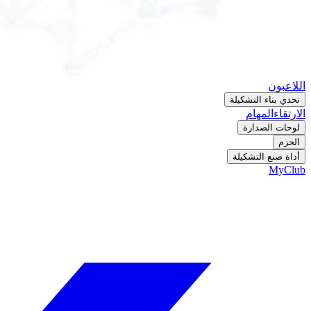
اللاعبون
تحدي بناء التشكيلة
الارتقاء
المهام
لوحات الصدارة
الحزم
أداة صنع التشكيلة
MyClub