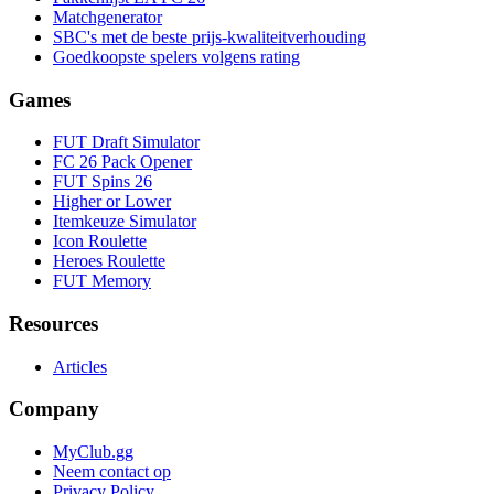
Matchgenerator
SBC's met de beste prijs-kwaliteitverhouding
Goedkoopste spelers volgens rating
Games
FUT Draft Simulator
FC 26 Pack Opener
FUT Spins 26
Higher or Lower
Itemkeuze Simulator
Icon Roulette
Heroes Roulette
FUT Memory
Resources
Articles
Company
MyClub.gg
Neem contact op
Privacy Policy