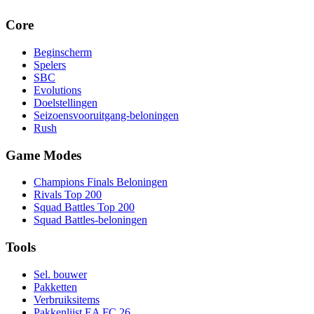
Core
Beginscherm
Spelers
SBC
Evolutions
Doelstellingen
Seizoensvooruitgang-beloningen
Rush
Game Modes
Champions Finals Beloningen
Rivals Top 200
Squad Battles Top 200
Squad Battles-beloningen
Tools
Sel. bouwer
Pakketten
Verbruiksitems
Pakkenlijst EA FC 26