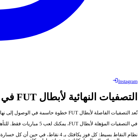
Instagram
التصفيات النهائية لأبطال FUT في FC 26: كيفية التأهل
تُعد التصفيات الفاصلة لأبطال FUT خطوة حاسمة في الوصول إلى نهائيات أبطال FUT في FC 26. من خلال المنافسة في عدد محدود من الألعاب، لديك فرصة لكسب نقاط كافية لتأمين مكانك في النهائيات.
في التصفيات المؤهلة لأبطال FUT، يمكنك لعب 5 مباريات فقط. للتأهل إلى النهائيات، ستحتاج إلى الفوز بثلاث مباريات على الأقل من هذه المباريات، مما يجعل كل مباراة حاسمة لنجاحك.