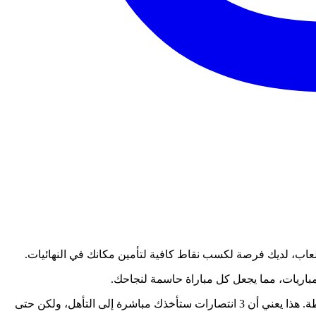
نظام النقاط بسيط: كل فوز يكافئك بـ 4 نقاط، في حين أن كل خسارة لا تزال تمنحك نقطة واحدة. للتأهل، تحتاج إلى تجميع ما مجموعه 12 نقطة. هذا يعني أن 3 انتصارات ستأخذك مباشرة إلى التأهل، ولكن حتى