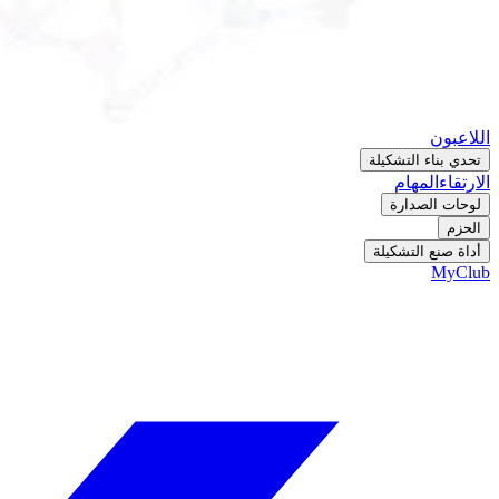
اللاعبون
تحدي بناء التشكيلة
الارتقاء
المهام
لوحات الصدارة
الحزم
أداة صنع التشكيلة
MyClub