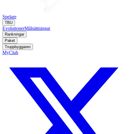
Spelare
TBU
Evolutioner
Målsättningar
Rankningar
Paket
Truppbyggaren
MyClub