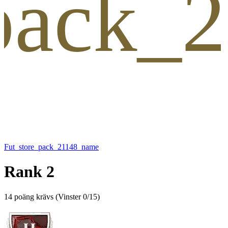
_pack_
Fut_store_pack_21148_name
Rank 2
14 poäng krävs
(
Vinster 0/15
)