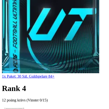
1x Paket: 30 Säl. Guldspelare 84+
Rank 4
12 poäng krävs
(
Vinster 0/15
)