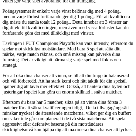
vilket gör varje spel avgörande för din framgång.
Poängsystemet är enkelt: varje vinst belönar dig med 4 poäng,
medan varje förlust fortfarande ger dig 1 poäng,. För att kvalificera
dig måste du samla totalt 12 poäng,. Detta innebär att 3 vinster tar
dig direkt till kvalificeringen, men även med vissa förluster kan du
fortfarande göra det med tillräckligt med vinster.
Tävlingen i FUT Champions Playoffs kan vara intensiv, eftersom du
spelar mot skickliga motståndare. Med bara 5 spel att sätta ditt
märke, varje match räknas, och små misstag kan påverka dina
framsteg. Det är viktigt att närma sig varje spel med fokus och
strategi.
För att öka dina chanser att vinna, se till att din trupp är balanserad
och väl förberedd. Att ha stark kemi och rätt taktik för din spelstil
hjälper dig att tävla mer effektivt. Också, att hantera dina byten och
justeringar i spelet kan göra en enorm skillnad i snäva matcher.
Eftersom du bara har 5 matcher, sikta på att vinna dina första 3
matcher för att säkra kvalificeringen tidigt,. Detta tillvägagångssätt
minskar trycket i de återstående matcherna, vilket ger dig en buffert
om saker inte går som planerat i de två sista matcherna. Att spela
aggressivt eller defensivt baserat på din motståndares
skicklighetsnivå kan hjälpa dig att maximera dina chanser att lyckas.