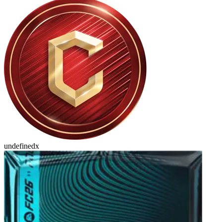
undefinedx