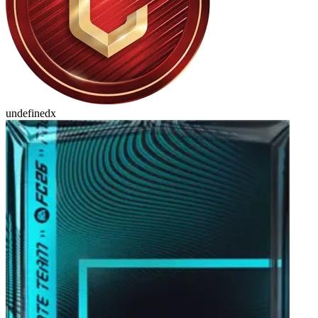
undefinedx