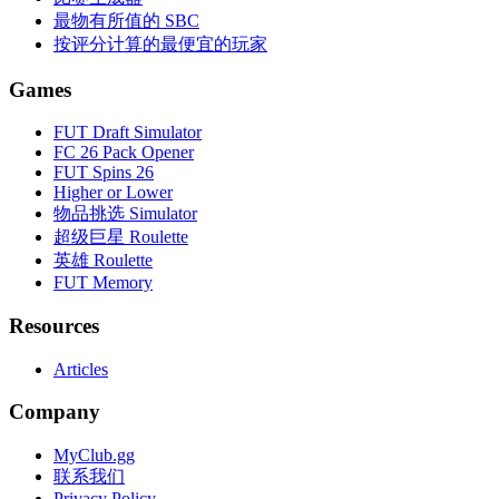
最物有所值的 SBC
按评分计算的最便宜的玩家
Games
FUT Draft Simulator
FC 26 Pack Opener
FUT Spins 26
Higher or Lower
物品挑选 Simulator
超级巨星 Roulette
英雄 Roulette
FUT Memory
Resources
Articles
Company
MyClub.gg
联系我们
Privacy Policy