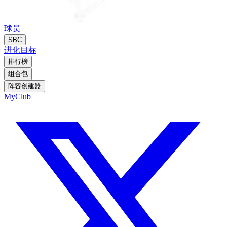
球员
SBC
进化
目标
排行榜
组合包
阵容创建器
MyClub