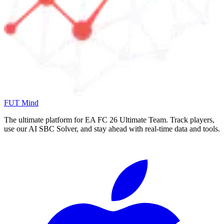
FUT Mind
The ultimate platform for EA FC
26
Ultimate Team. Track players,
use our AI SBC Solver, and stay ahead with real-time data and tools.