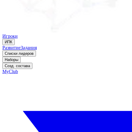
Игроки
ИПК
Развитие
Задания
Списки лидеров
Наборы
Созд. состава
MyClub