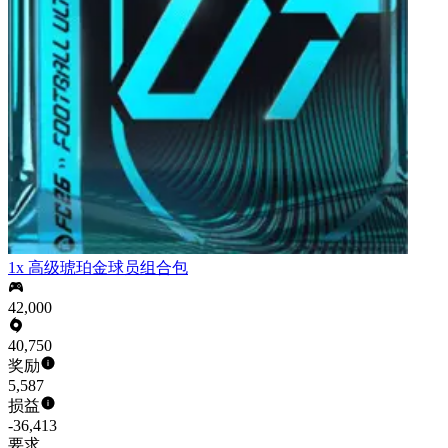
1x 高级琥珀金球员组合包
42,000
40,750
奖励
5,587
损益
-36,413
要求