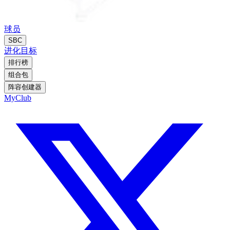
球员
SBC
进化
目标
排行榜
组合包
阵容创建器
MyClub