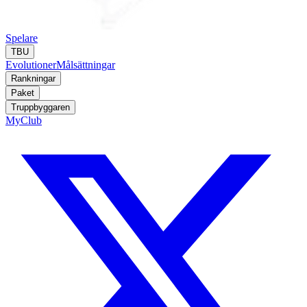
Spelare
TBU
Evolutioner
Målsättningar
Rankningar
Paket
Truppbyggaren
MyClub