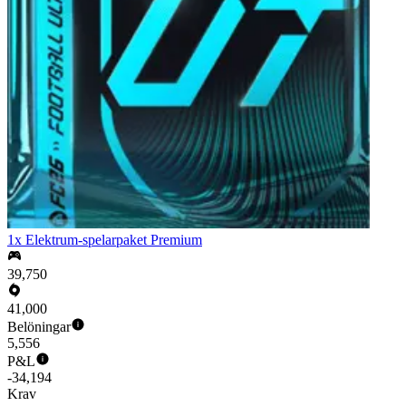
1x Elektrum-spelarpaket Premium
39,750
41,000
Belöningar
5,556
P&L
-34,194
Krav