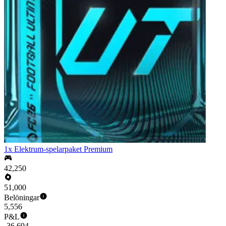
1x Elektrum-spelarpaket Premium
42,250
51,000
Belöningar
5,556
P&L
-36,694