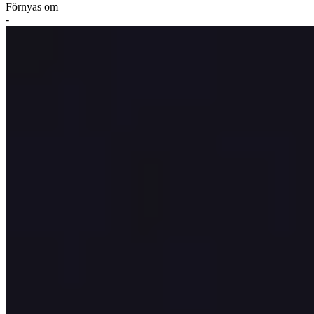
Förnyas om
-