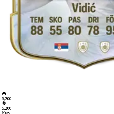
5
5,200
5,200
Krav