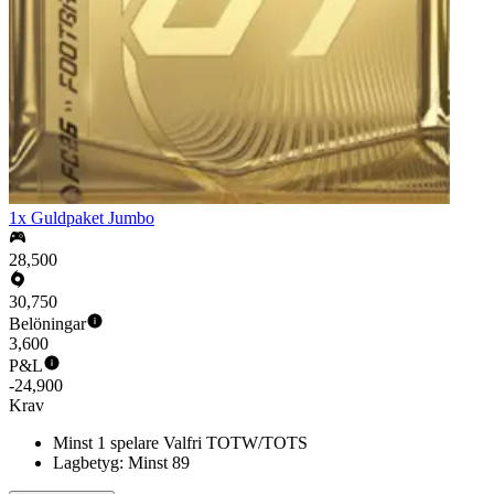
1x Guldpaket Jumbo
28,500
30,750
Belöningar
3,600
P&L
-24,900
Krav
Minst 1 spelare Valfri TOTW/TOTS
Lagbetyg: Minst 89