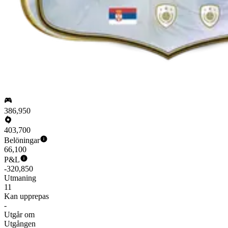
386,950
403,700
Belöningar
66,100
P&L
-320,850
Utmaning
11
Kan upprepas
-
Utgår om
Utgången