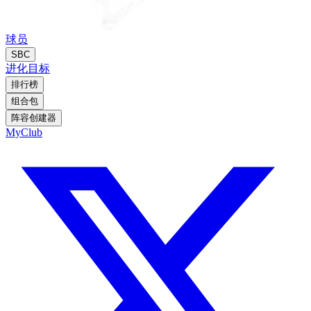
球员
SBC
进化
目标
排行榜
组合包
阵容创建器
MyClub