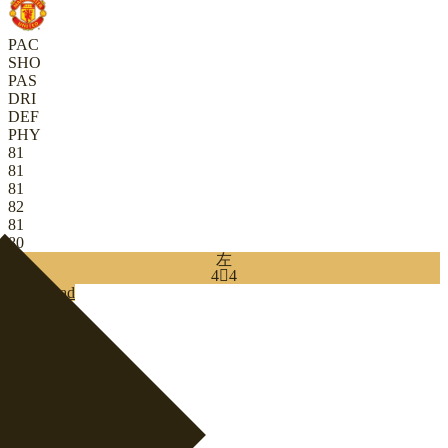
PAC
SHO
PAS
DRI
DEF
PHY
81
81
81
82
81
80
左
4

4
Download
0
LB
|
进攻型边翼卫
+
LM
|
内锋
+
LW
|
边路组织核心
+