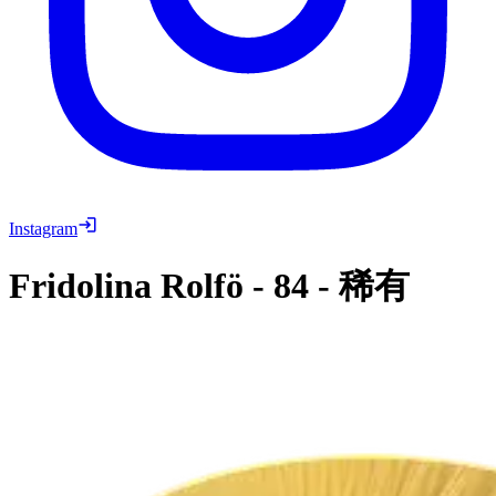
Instagram
Fridolina Rolfö
-
84
-
稀有