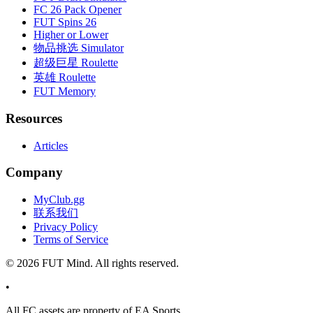
FC 26 Pack Opener
FUT Spins 26
Higher or Lower
物品挑选 Simulator
超级巨星 Roulette
英雄 Roulette
FUT Memory
Resources
Articles
Company
MyClub.gg
联系我们
Privacy Policy
Terms of Service
©
2026
FUT Mind. All rights reserved.
•
All
FC
assets are property of EA Sports.