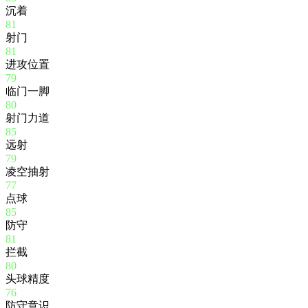
沉着
81
射门
81
进攻位置
79
临门一脚
80
射门力道
85
远射
79
凌空抽射
77
点球
85
防守
81
拦截
80
头球精度
76
防守意识