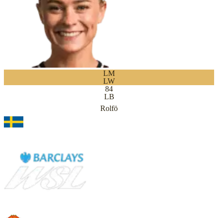
LM
LW
84
LB
Rolfö