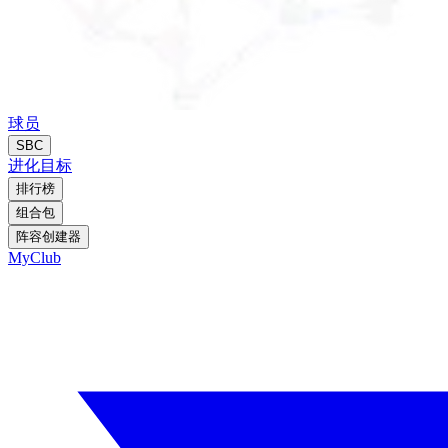
球员
SBC
进化
目标
排行榜
组合包
阵容创建器
MyClub