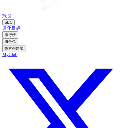
球员
SBC
进化
目标
排行榜
组合包
阵容创建器
MyClub