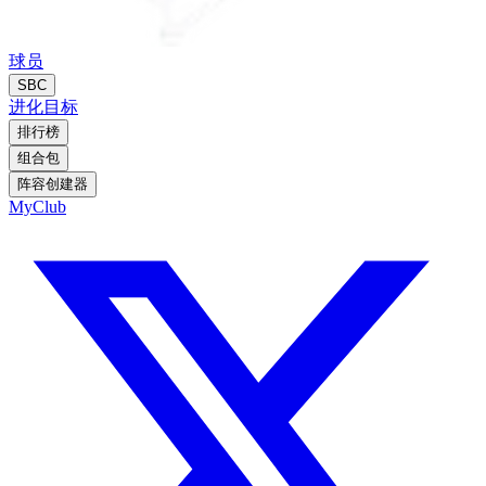
球员
SBC
进化
目标
排行榜
组合包
阵容创建器
MyClub