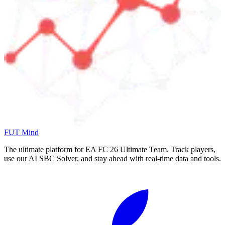
FUT Mind
The ultimate platform for EA FC
26
Ultimate Team. Track players,
use our AI SBC Solver, and stay ahead with real-time data and tools.