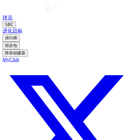
球员
SBC
进化
目标
排行榜
组合包
阵容创建器
MyClub