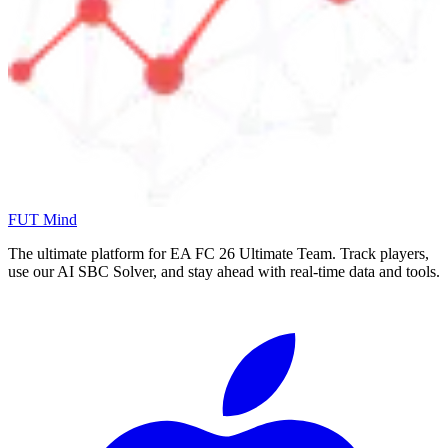
FUT Mind
The ultimate platform for EA FC
26
Ultimate Team. Track players,
use our AI SBC Solver, and stay ahead with real-time data and tools.