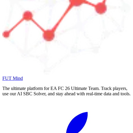
FUT Mind
The ultimate platform for EA FC
26
Ultimate Team. Track players,
use our AI SBC Solver, and stay ahead with real-time data and tools.