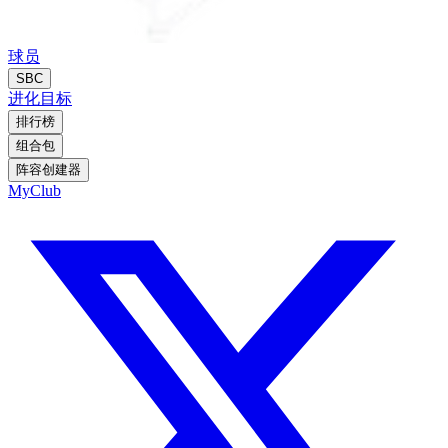
球员
SBC
进化
目标
排行榜
组合包
阵容创建器
MyClub