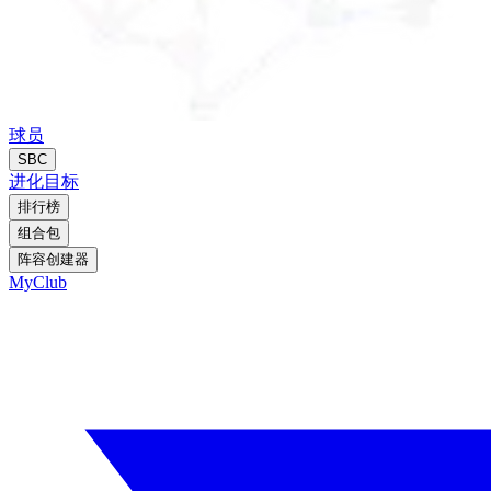
球员
SBC
进化
目标
排行榜
组合包
阵容创建器
MyClub