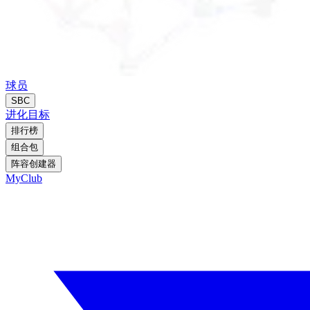
球员
SBC
进化
目标
排行榜
组合包
阵容创建器
MyClub