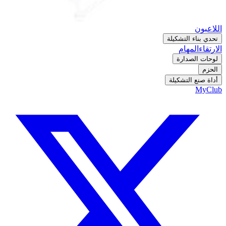
اللاعبون
تحدي بناء التشكيلة
الارتقاء
المهام
لوحات الصدارة
الحزم
أداة صنع التشكيلة
MyClub