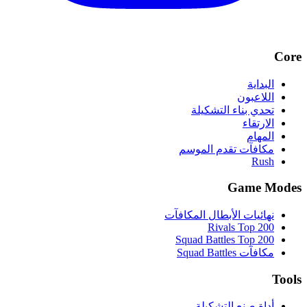
Core
البداية
اللاعبون
تحدي بناء التشكيلة
الارتقاء
المهام
مكافآت تقدم الموسم
Rush
Game Modes
نهائيات الأبطال المكافآت
Rivals Top 200
Squad Battles Top 200
مكافآت Squad Battles
Tools
أداة صنع التشكيلة